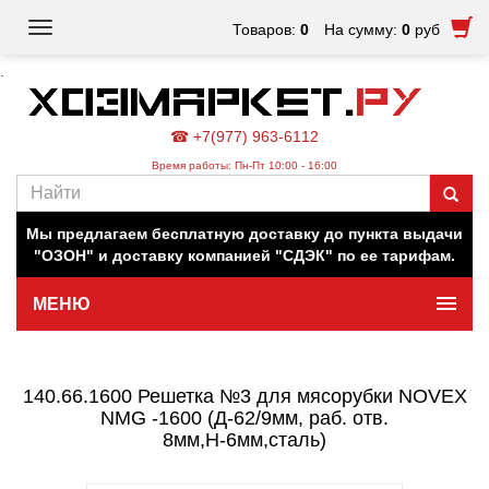
Toggle
Товаров:
0
На сумму:
0
руб
navigation
.
☎ +7(977) 963-6112
Время работы: Пн-Пт 10:00 - 16:00
Наш магазин работает для вас в обычном режиме. Все
цены на сайте актуальны.
Мы предлагаем бесплатную доставку до пункта выдачи
"ОЗОН" и доставку компанией "СДЭК" по ее тарифам.
МЕНЮ
Минимальная сумма заказа 500 руб.
140.66.1600 Решетка №3 для мясорубки NOVEX
NMG -1600 (Д-62/9мм, раб. отв.
8мм,Н-6мм,сталь)