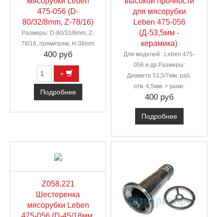
мясорубки Leben
высокой прочности
475-056 (D-
для мясорубки
80/32/8mm, Z-78/16)
Leben 475-056
(Д-53,5мм -
Размеры: D-80/32/8mm, Z-
керамика)
78/16, прям/прям, H-38mm
400 руб
Для моделей : Leben 475-
056 и др.Размеры:
+
Диаметр 53,5/7мм, раб.
отв. 4,5мм. + ушки.
Подробнее
400 руб
Подробнее
Z058.221
Шестеренка
мясорубки Leben
475-056 (D-45/18мм,