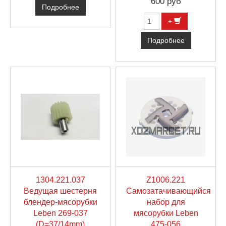
600 руб
Подробнее
+
Подробнее
1304.221.037
Z1006.221
Ведущая шестерня
Самозатачивающийся
блендер-мясорубки
набор для
Leben 269-037
мясорубки Leben
(D=37/14mm)
475-056