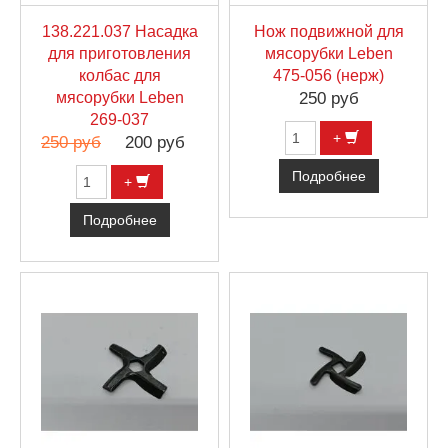
138.221.037 Насадка
Нож подвижной для
для приготовления
мясорубки Leben
колбас для
475-056 (нерж)
мясорубки Leben
250 руб
269-037
+
250 руб
200 руб
Подробнее
+
Подробнее