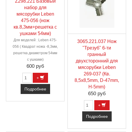
Z298.221 Базовый
набор для
мясорубки Leben
475-056 (нож
кв.8,3мм+решетка с
ушками 54мм)
Для моделей : Leben 475-
3065.221.037 Нож
056 ( Квадрат ножа -8,3мм,
"Трезуб" 6-ти
решетка диаметром 54мм
гранный
с ушками)
двухсторонний для
600 руб
мясорубки Leben
269-037 (Кв.
+
8,5х8,5mm, D-47mm,
H-5mm)
Подробнее
650 руб
+
Подробнее