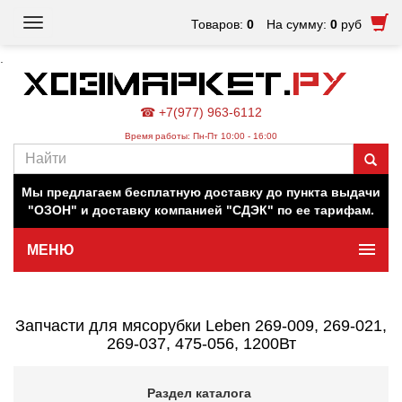
Toggle
Товаров:
0
На сумму:
0
руб
navigation
.
☎ +7(977) 963-6112
Время работы: Пн-Пт 10:00 - 16:00
Наш магазин работает для вас в обычном режиме. Все
цены на сайте актуальны.
Мы предлагаем бесплатную доставку до пункта выдачи
"ОЗОН" и доставку компанией "СДЭК" по ее тарифам.
МЕНЮ
Минимальная сумма заказа 500 руб.
Запчасти для мясорубки Leben 269-009, 269-021,
269-037, 475-056, 1200Вт
Раздел каталога