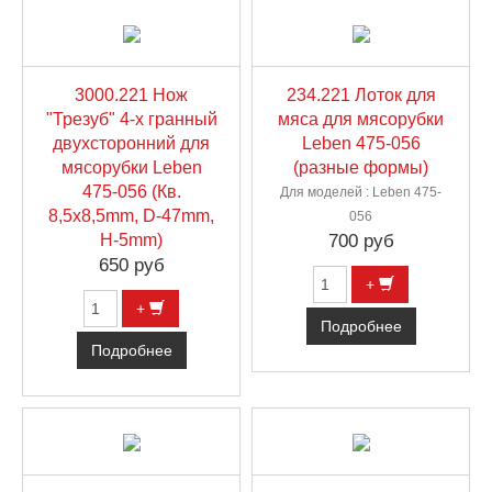
3000.221 Нож
234.221 Лоток для
"Трезуб" 4-х гранный
мяса для мясорубки
двухсторонний для
Leben 475-056
мясорубки Leben
(разные формы)
475-056 (Кв.
Для моделей : Leben 475-
8,5х8,5mm, D-47mm,
056
H-5mm)
700 руб
650 руб
+
+
Подробнее
Подробнее