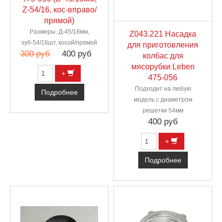
Z-54/16, кос-вправо/
прямой)
Размеры: Д-45/18мм,
Z043.221 Насадка
зуб-54/16шт, косой/прямой
для приготовления
300 руб
400 руб
колбас для
мясорубки Leben
+
475-056
Подходит на любую
Подробнее
модель с диаметром
решетки 54мм
400 руб
+
Подробнее