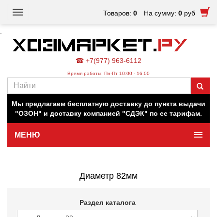
Toggle
Товаров:
0
На сумму:
0
руб
navigation
.
☎ +7(977) 963-6112
Время работы: Пн-Пт 10:00 - 16:00
Наш магазин работает для вас в обычном режиме. Все
цены на сайте актуальны.
Мы предлагаем бесплатную доставку до пункта выдачи
"ОЗОН" и доставку компанией "СДЭК" по ее тарифам.
МЕНЮ
Минимальная сумма заказа 500 руб.
Диаметр 82мм
Раздел каталога