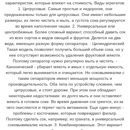
характеристик, которые влияют на стоимость. Виды агрегатов:
1. Цитрусовые. Самые простые и недорогие, они
предназначены только для цитрусовых. Они имеют небольшие
размеры, их легко чистить и мыть, а густота сока регулируется
во время наполнения чашки. 2. Универсальные или
центробежные. Более сложный вариант, способный давить сок
из всех сортов и видов овощей и фруктов. Делятся на два
вида, имеющих разную форму сепаратора: - Цилиндрический.
Такая модель позволяет получить больший объем сока, но у
нее отсутствует возможность удаления фруктовой мякоти.
Поэтому сепаратор нужно регулярно мыть и чистить. -
Канонический - убирает мякоть и жмых с отдельную емкость,
который легко вынимается и очищается. Но соковыжималки с
таким сепаратором имеют меньшую мощность и
производительность. Оба типа по устройству сложнее, чем
цитрусовые, и стоят дороже. При этом они обладают
некоторыми недостатками: их долго мыть и они оставляют
мякоть в готовом соке. Во время давления сок греется, из-за
чего окисляется и теряет часть витаминов. Еще один минус -
проблемы с косточками, которые повреждают фильтр.
Поэтому сделать сок, например, из граната, в универсальной
соковыжималке нельзя. 3. Комбинированные. Этот вариант