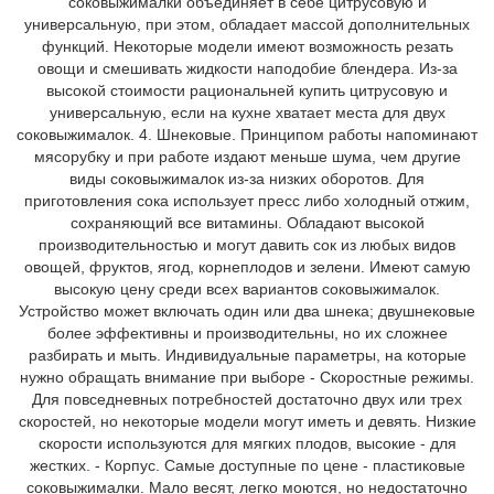
соковыжималки объединяет в себе цитрусовую и
универсальную, при этом, обладает массой дополнительных
функций. Некоторые модели имеют возможность резать
овощи и смешивать жидкости наподобие блендера. Из-за
высокой стоимости рациональней купить цитрусовую и
универсальную, если на кухне хватает места для двух
соковыжималок. 4. Шнековые. Принципом работы напоминают
мясорубку и при работе издают меньше шума, чем другие
виды соковыжималок из-за низких оборотов. Для
приготовления сока использует пресс либо холодный отжим,
сохраняющий все витамины. Обладают высокой
производительностью и могут давить сок из любых видов
овощей, фруктов, ягод, корнеплодов и зелени. Имеют самую
высокую цену среди всех вариантов соковыжималок.
Устройство может включать один или два шнека; двушнековые
более эффективны и производительны, но их сложнее
разбирать и мыть. Индивидуальные параметры, на которые
нужно обращать внимание при выборе - Скоростные режимы.
Для повседневных потребностей достаточно двух или трех
скоростей, но некоторые модели могут иметь и девять. Низкие
скорости используются для мягких плодов, высокие - для
жестких. - Корпус. Самые доступные по цене - пластиковые
соковыжималки. Мало весят, легко моются, но недостаточно