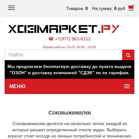
Toggle
Товаров:
0
На сумму:
0
руб
navigation
.
☎ +7(977) 963-6112
Время работы: Пн-Пт 10:00 - 16:00
Наш магазин работает для вас в обычном режиме. Все
цены на сайте актуальны.
Мы предлагаем бесплатную доставку до пункта выдачи
"ОЗОН" и доставку компанией "СДЭК" по ее тарифам.
МЕНЮ
Минимальная сумма заказа 500 руб.
Соковыжималки
Соковыжималки делятся на несколько типов, каждый из
которых решает определенный спектр задач. Выбирать
агрегат стоит исходя из личных потребностей и технических