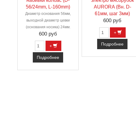
набивки колбас (D-
электро мясорубок
56/24mm, L-160mm)
AURORA (Вн. D-
61мм, шаг 3мм)
Диаметр основания 56мм,
600 руб
выходной диаметр цевки
(основания носика) 24мм.
+
600 руб
Подробнее
+
Подробнее