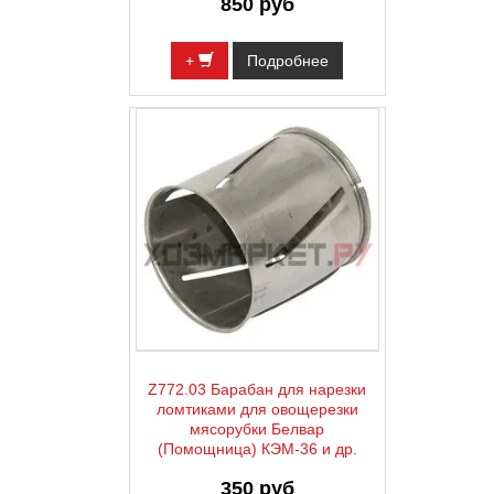
850 руб
+
Подробнее
Z772.03 Барабан для нарезки
ломтиками для овощерезки
мясорубки Белвар
(Помощница) КЭМ-36 и др.
350 руб