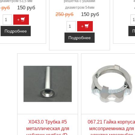
диаметром 53,5 мм
решетка с ушками
 руб
150 руб
диаметром 54мм
250 руб
150 руб
+
+
Подробнее
П
Подробнее
X043.0 Трубка #5
067.21 Гайка корпус
металлическая для
мясоприемника для