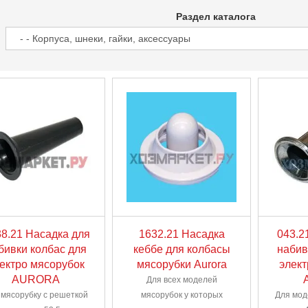
Раздел каталога
8.21 Насадка для
1632.21 Насадка
043.2
бивки колбас для
кеббе для колбасы
набив
ектро мясорубок
мясорубки Aurora
элект
AURORA
Для всех моделей
 мясорубку с решеткой
мясорубок у которых
Для мод