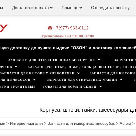
ны
Доставка и оплата
Помощь
Отследить посылку
☎ +7(977) 963-6112
зин работает для вас в обычном режиме. Все цены на сайте а
Время работы: Пн-Пт 10:00 - 16:00
ную доставку до пункта выдачи "ОЗОН" и доставку компанией
ЗАПЧАСТИ ДЛЯ ОТЕЧЕСТВЕННЫХ МЯСОРУБОК
ЗАПЧАСТИ 
Минимальная сумма заказа 500 руб.
ЛЧКОВ
КАТАЛОГ (РЕШЕТКИ, НОЖИ, КОЛЬЦА, ШЕСТЕРНИ, КОРПУС
ЗАПЧАСТИ ДЛЯ БЫТОВЫХ ХЛЕБОПЕЧЕК
ЗАПЧАСТИ ДЛЯ БЫТОВЫ
ДЛЯ ПЫЛЕСОСОВ
ЗАПЧАСТИ ДЛЯ СТИРАЛЬНЫХ МАШИН
ЕТКИ ГРАФИТОВЫЕ
ТОВАРЫ ДЛЯ ДОМА И СЕМЬИ
Корпуса, шнеки, гайки, аксессуары д
ная
>
Интернет-магазин
>
Запчасти для импортных мясорубок
>
Aurora
>