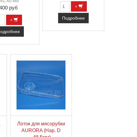
461, AU 460
+
400 руб
Подробнее
+
одробнее
а
Лоток для мясорубки
AURORA (Нар. D