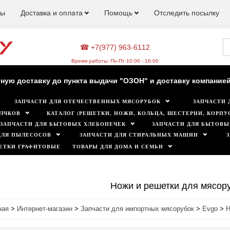
ны
Доставка и оплата
Помощь
Отследить посылку
☎ +7(977) 963-6112
зин работает для вас в обычном режиме. Все цены на сайте а
Время работы: Пн-Пт 10:00 - 16:00
ную доставку до пункта выдачи "ОЗОН" и доставку компанией
ЗАПЧАСТИ ДЛЯ ОТЕЧЕСТВЕННЫХ МЯСОРУБОК
ЗАПЧАСТИ 
Минимальная сумма заказа 500 руб.
ЛЧКОВ
КАТАЛОГ (РЕШЕТКИ, НОЖИ, КОЛЬЦА, ШЕСТЕРНИ, КОРПУС
ЗАПЧАСТИ ДЛЯ БЫТОВЫХ ХЛЕБОПЕЧЕК
ЗАПЧАСТИ ДЛЯ БЫТОВЫ
ДЛЯ ПЫЛЕСОСОВ
ЗАПЧАСТИ ДЛЯ СТИРАЛЬНЫХ МАШИН
ЕТКИ ГРАФИТОВЫЕ
ТОВАРЫ ДЛЯ ДОМА И СЕМЬИ
Ножи и решетки для мясор
ная
>
Интернет-магазин
>
Запчасти для импортных мясорубок
>
Evgo
>
Н