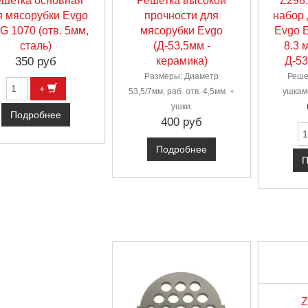
ешетка основная
Решетка высокой
Z298
я мясорубки Evgo
прочности для
набор 
G 1070 (отв. 5мм,
мясорубки Evgo
Evgo 
сталь)
(Д-53,5мм -
8.3 
350 руб
керамика)
Д-53
Размеры: Диаметр
Реше
+
53,5/7мм, раб. отв. 4,5мм. +
ушками
ушки.
Подробнее
400 руб
Подробнее
П
Z