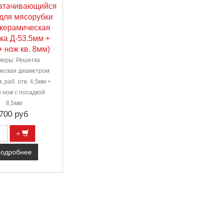
атачивающийся
для мясорубки
(керамическая
ка Д-53.5мм +
+ нож кв. 8мм)
меры: Решетка
ческая диаметром
, раб. отв. 4,5мм +
и нож с посадкой
8,5мм
700 руб
+
одробнее