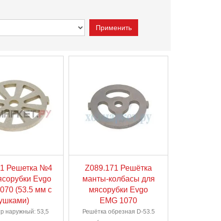
71 Решетка №4
Z089.171 Решётка
ясорубки Evgo
манты-колбасы для
70 (53.5 мм с
мясорубки Evgo
ушками)
EMG 1070
р наружный: 53,5
Решётка обрезная D-53.5