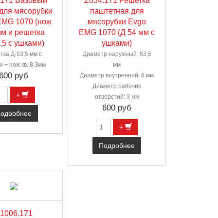
.171 Базовый
Z034.171 Решетка
для мясорубки
паштетная для
EMG 1070 (нож
мясорубки Evgo
мм и решетка
EMG 1070 (Д 54 мм с
,5 с ушками)
ушками)
тка Д-53,5 мм с
Диаметр наружный: 53,5
 + нож кв. 8,3мм
мм
600 руб
Диаметр внутренний: 8 мм
Диаметр рабочих
+
отверстий: 3 мм
600 руб
одробнее
+
Подробнее
1006.171