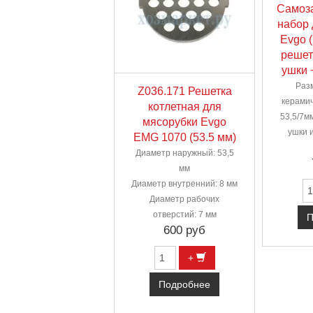
Самоз
набор 
Evgo 
решет
ушки 
Раз
Z036.171 Решетка
керами
котлетная для
53,5/7мм
мясорубки Evgo
ушки 
EMG 1070 (53.5 мм)
Диаметр наружный: 53,5
мм
Диаметр внутренний: 8 мм
Диаметр рабочих
отверстий: 7 мм
П
600 руб
+
Подробнее