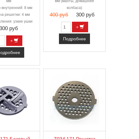
мм
мм (манты, домашняя
 внутренний: 8 мм
колбаса)
400 руб
300 руб
а решетки: 4 мм
пления: узкие ушки
+
300 руб
Подробнее
+
одробнее