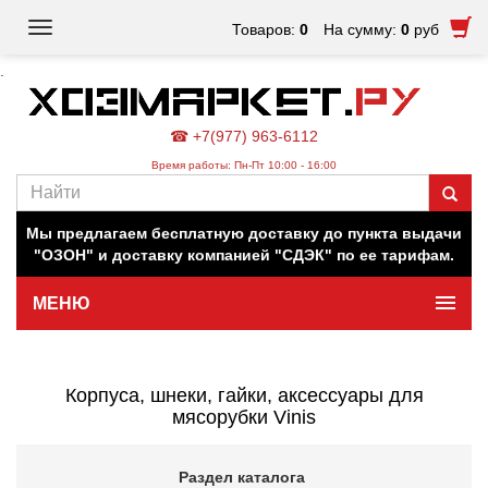
Toggle
Товаров:
0
На сумму:
0
руб
navigation
.
☎ +7(977) 963-6112
Время работы: Пн-Пт 10:00 - 16:00
Наш магазин работает для вас в обычном режиме. Все
цены на сайте актуальны.
Мы предлагаем бесплатную доставку до пункта выдачи
"ОЗОН" и доставку компанией "СДЭК" по ее тарифам.
МЕНЮ
Минимальная сумма заказа 500 руб.
Корпуса, шнеки, гайки, аксессуары для
мясорубки Vinis
Раздел каталога