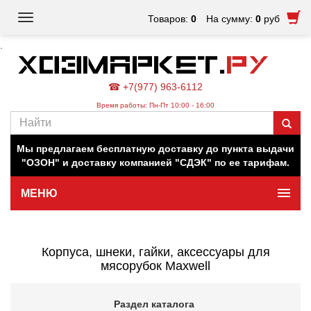
Toggle
Товаров:
0
На сумму:
0
руб
navigation
.
☎ +7(977) 963-6112
Время работы: Пн-Пт 10:00 - 16:00
Наш магазин работает для вас в обычном режиме. Все
цены на сайте актуальны.
Мы предлагаем бесплатную доставку до пункта выдачи
"ОЗОН" и доставку компанией "СДЭК" по ее тарифам.
МЕНЮ
Минимальная сумма заказа 500 руб.
Корпуса, шнеки, гайки, аксессуары для
мясорубок Maxwell
Раздел каталога