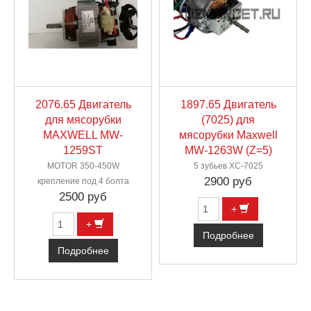
2076.65 Двигатель
1897.65 Двигатель
для мясорубки
(7025) для
MAXWELL MW-
мясорубки Maxwell
1259ST
MW-1263W (Z=5)
MOTOR 350-450W
5 зубьев XC-7025
2900 руб
крепление под 4 болта
2500 руб
+
+
Подробнее
Подробнее