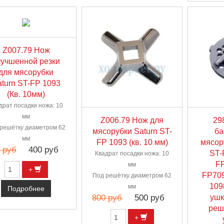
Z007.79 Нож
лучшенной резки
для мясорубки
aturn ST-FP 1093
(Кв. 10мм)
драт посадки ножа: 10
мм
Z006.79 Нож для
29
решётку диаметром 62
мясорубки Saturn ST-
ба
мм
FP 1093 (кв. 10 мм)
мясо
 руб
400 руб
ST-
Квадрат посадки ножа: 10
FP
мм
+
FP709
Под решётку диаметром 62
109
мм
Подробнее
800 руб
500 руб
ушк
реш
+