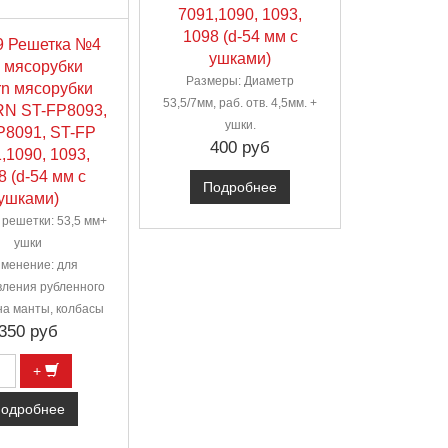
7091,1090, 1093,
1098 (d-54 мм с
9 Решетка №4
ушками)
 мясорубки
Размеры: Диаметр
rn мясорубки
53,5/7мм, раб. отв. 4,5мм. +
N ST-FP8093,
ушки.
P8091, ST-FP
400 руб
,1090, 1093,
8 (d-54 мм с
Подробнее
ушками)
решетки: 53,5 мм+
ушки
менение: для
вления рубленного
а манты, колбасы
350 руб
+
одробнее