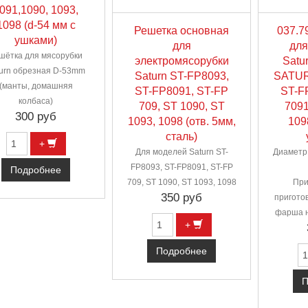
091,1090, 1093,
1098 (d-54 мм с
Решетка основная
037.7
ушками)
для
для
шётка для мясорубки
электромясорубки
Satu
turn обрезная D-53mm
Saturn ST-FP8093,
SATUR
(манты, домашняя
ST-FP8091, ST-FP
ST-F
колбаса)
709, ST 1090, ST
7091
300 руб
1093, 1098 (отв. 5мм,
109
сталь)
+
Для моделей Saturn ST-
Диаметр 
FP8093, ST-FP8091, ST-FP
Подробнее
709, ST 1090, ST 1093, 1098
При
350 руб
пригото
фарша н
+
Подробнее
П