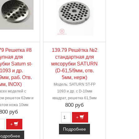
79 Решетка #8
139.79 Решётка №2
упная для
стандартная для
бки Saturn st-
мясорубки SATURN
 1093 и др.
(D-61,5/9мм, отв.
9мм, раб. Отв.
5мм, нерж)
мм, INOX)
Модель: SATURN ST-FP
всех моделей с
1093 и др. с D-10мм
ом решеток 62мм и
квадрат, решетка 61,5мм
800 руб
атом ножа 10мм
800 руб
+
+
Подробнее
одробнее