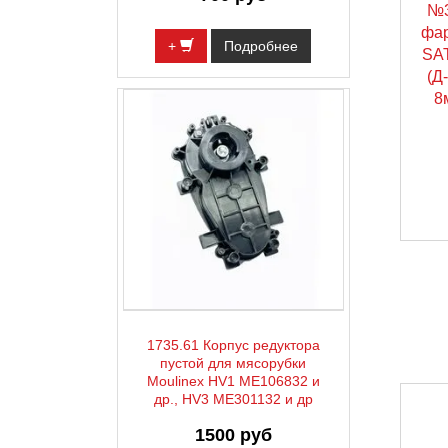
№3
фар
+
Подробнее
SA
(Д
8
1735.61 Корпус редуктора
пустой для мясорубки
Moulinex HV1 ME106832 и
др., HV3 ME301132 и др
1500 руб