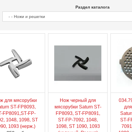
Раздел каталога
ж для мясорубки
Нож черный для
034.7
aturn ST-FP8093,
мясорубки Saturn ST-
для
T-FP8091,ST-FP-
FP8093, ST-FP8091,
Satur
2, 1048, 1098, ST
ST-FP-7092, 1048,
ST-F
90, 1093 (нерж.)
1098, ST 1090, 1093
7091