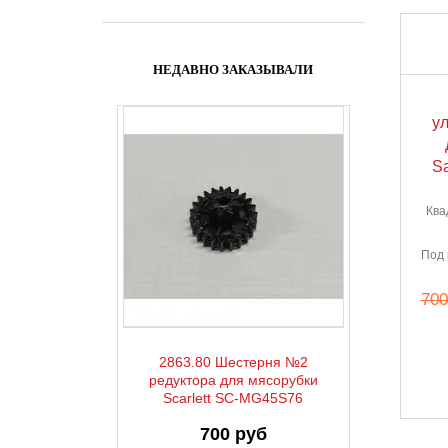
НЕДАВНО ЗАКАЗЫВАЛИ
у
S
Ква
Под 
700
2863.80 Шестерня №2
редуктора для мясорубки
Scarlett SC-MG45S76
700 руб