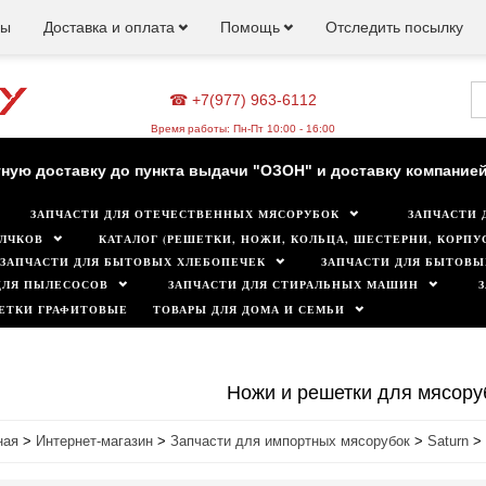
ны
Доставка и оплата
Помощь
Отследить посылку
☎ +7(977) 963-6112
зин работает для вас в обычном режиме. Все цены на сайте а
Время работы: Пн-Пт 10:00 - 16:00
ную доставку до пункта выдачи "ОЗОН" и доставку компанией
ЗАПЧАСТИ ДЛЯ ОТЕЧЕСТВЕННЫХ МЯСОРУБОК
ЗАПЧАСТИ 
Минимальная сумма заказа 500 руб.
ЛЧКОВ
КАТАЛОГ (РЕШЕТКИ, НОЖИ, КОЛЬЦА, ШЕСТЕРНИ, КОРПУС
ЗАПЧАСТИ ДЛЯ БЫТОВЫХ ХЛЕБОПЕЧЕК
ЗАПЧАСТИ ДЛЯ БЫТОВЫ
ДЛЯ ПЫЛЕСОСОВ
ЗАПЧАСТИ ДЛЯ СТИРАЛЬНЫХ МАШИН
ЕТКИ ГРАФИТОВЫЕ
ТОВАРЫ ДЛЯ ДОМА И СЕМЬИ
Ножи и решетки для мясору
ная
>
Интернет-магазин
>
Запчасти для импортных мясорубок
>
Saturn
>