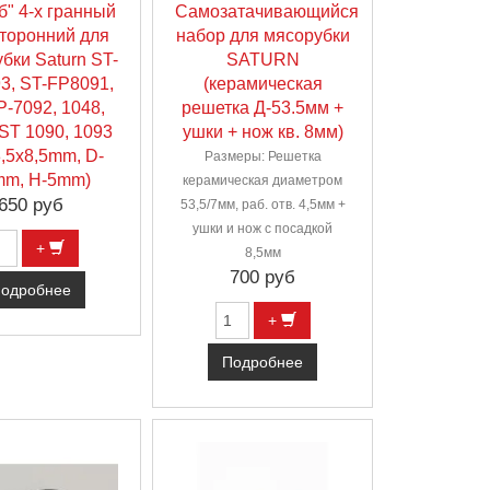
б" 4-х гранный
Самозатачивающийся
торонний для
набор для мясорубки
бки Saturn ST-
SATURN
3, ST-FP8091,
(керамическая
P-7092, 1048,
решетка Д-53.5мм +
 ST 1090, 1093
ушки + нож кв. 8мм)
8,5х8,5mm, D-
Размеры: Решетка
mm, H-5mm)
керамическая диаметром
650 руб
53,5/7мм, раб. отв. 4,5мм +
ушки и нож с посадкой
+
8,5мм
700 руб
одробнее
+
Подробнее