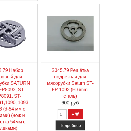
8.79 Набор
S345.79 Решётка
зовый для
подрезная для
рубки SATURN
мясорубки Saturn ST-
FP8093, ST-
FP 1093 (H-6mm,
8091, ST-
сталь)
1,1090, 1093,
600 руб
8 (d-54 мм с
+
ами) (нож и
етка 54мм с
Подробнее
ушками)