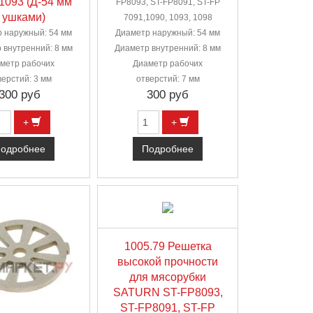
 1093 (Д-54 мм
FP8093, ST-FP8091, ST-FP
 ушками)
7091,1090, 1093, 1098
 наружный: 54 мм
Диаметр наружный: 54 мм
 внутренний: 8 мм
Диаметр внутренний: 8 мм
метр рабочих
Диаметр рабочих
верстий: 3 мм
отверстий: 7 мм
300 руб
300 руб
+
+
одробнее
Подробнее
1005.79 Решетка
высокой прочности
для мясорубки
SATURN ST-FP8093,
ST-FP8091, ST-FP