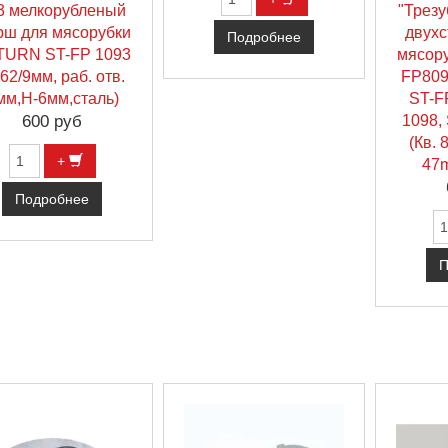
 мелкорубленый
"Трезу
ш для мясорубки
двухс
Подробнее
TURN ST-FP 1093
мясору
-62/9мм, раб. отв.
FP809
мм,Н-6мм,сталь)
ST-F
600 руб
1098,
(Кв. 
+
47
Подробнее
П