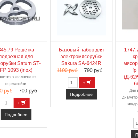
345.79 Решётка
Базовый набор для
1747.
подрезная для
электромясорубки
кр
орубки Saturn ST-
Sakura SA-6424R
мясору
FP 1093 (inox)
1100 руб
790 руб
fp
(Д-62/
шетка выполнена из
+
6
нержавейки.
0 руб
700 руб
Для 
Подробнее
диаметр
+
квадр
Подробнее
П