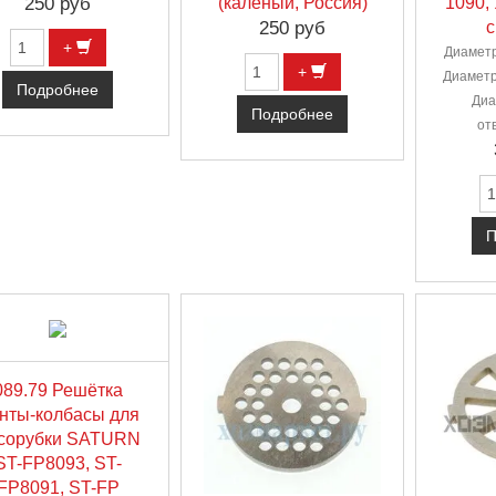
250 руб
(каленый, Россия)
1090,
250 руб
с
+
Диаметр
+
Диаметр
Подробнее
Диа
Подробнее
от
П
089.79 Решётка
нты-колбасы для
сорубки SATURN
ST-FP8093, ST-
FP8091, ST-FP