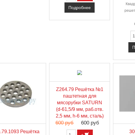
Квад
Подробнее
решет
П
Z264.79 Решётка №1
паштетная для
мясорубки SATURN
(d-61,5/9 мм, раб.отв.
2,5 мм, h-6 мм, сталь)
600 руб
600 руб
.79.1093 Решётка
30
+