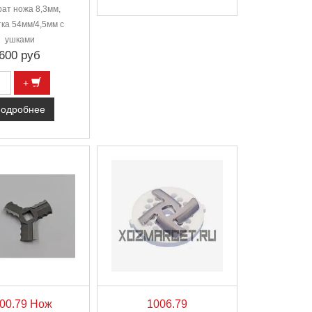
рат ножа 8,3мм,
ка 54мм/4,5мм с
ушками
600 руб
+
одробнее
00.79 Нож
1006.79