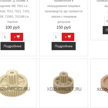
сорубки. Д-34/8мм. К
применения в
прямой/
оделям: ME 7001 Le
оборудовании пищевых
вы
hoir, 7011, 7021, 7101,
производств, где требуется
08, 71083, 701188 Le
смазка с пищевым
Hachoir
допуском
100 руб
150 руб
П
+
+
Подробнее
Подробнее