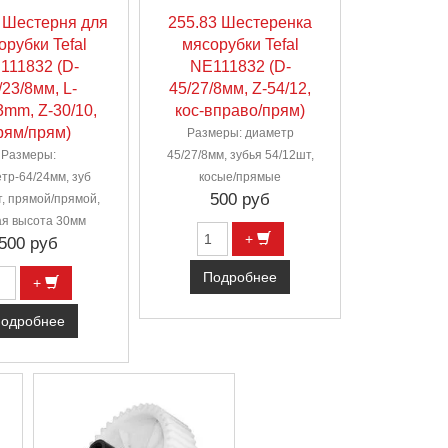
 Шестерня для
255.83 Шестеренка
орубки Tefal
мясорубки Tefal
111832 (D-
NE111832 (D-
/23/8мм, L-
45/27/8мм, Z-54/12,
mm, Z-30/10,
кос-вправо/прям)
рям/прям)
Размеры: диаметр
Размеры:
45/27/8мм, зубья 54/12шт,
тр-64/24мм, зуб
косые/прямые
500 руб
т, прямой/прямой,
я высота 30мм
+
500 руб
Подробнее
+
одробнее