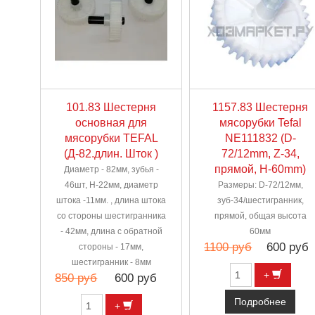
101.83 Шестерня
1157.83 Шестерня
основная для
мясорубки Tefal
мясорубки TEFAL
NE111832 (D-
(Д-82.длин. Шток )
72/12mm, Z-34,
прямой, H-60mm)
Диаметр - 82мм, зубья -
46шт, H-22мм, диаметр
Размеры: D-72/12мм,
штока -11мм. , длина штока
зуб-34/шестигранник,
со стороны шестигранника
прямой, общая высота
- 42мм, длина с обратной
60мм
1100 руб
600 руб
стороны - 17мм,
шестигранник - 8мм
+
850 руб
600 руб
Подробнее
+