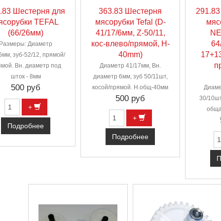
.83 Шестерня для
363.83 Шестерня
291.83
ясорубки TEFAL
мясорубки Tefal (D-
мяс
(66/26мм)
41/17/6мм, Z-50/11,
NE
кос-влево/прямой, H-
64
Размеры: Диаметр
40mm)
17+13
6мм, зуб-52/12, прямой/
п
мой. Вн. диаметр под
Диаметр 41/17мм, Вн.
шток - 8мм
диаметр 6мм, зуб 50/11шт,
500 руб
косой/прямой. H.общ-40мм
Диаме
500 руб
30/10ш
+
обща
+
Подробнее
Подробнее
П