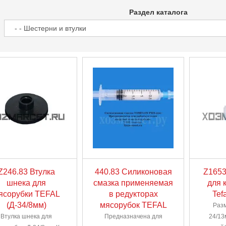
Раздел каталога
Z246.83 Втулка
440.83 Силиконовая
Z1653
шнека для
смазка применяемая
для 
ясорубки TEFAL
в редукторах
Tef
(Д-34/8мм)
мясорубок TEFAL
Раз
Втулка шнека для
Предназначена для
24/13