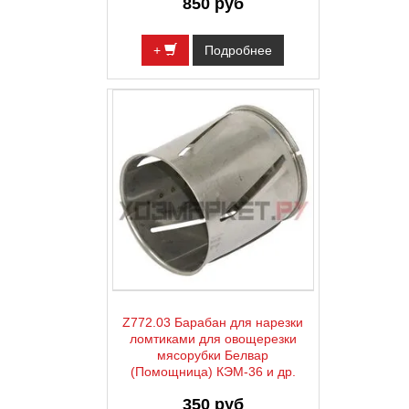
850 руб
+
Подробнее
Z772.03 Барабан для нарезки
ломтиками для овощерезки
мясорубки Белвар
(Помощница) КЭМ-36 и др.
350 руб