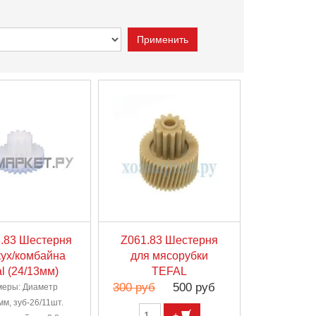
.83 Шестерня
Z061.83 Шестерня
кух/комбайна
для мясорубки
al (24/13мм)
TEFAL
300 руб
500 руб
меры: Диаметр
мм, зуб-26/11шт.
+