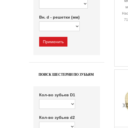
мя
м
Hac
Вн. d - решетки (мм)
71
ПОИСК ШЕСТЕРНИ ПО ЗУБЬЯМ
Кол-во зубьев D1
Кол-во зубьев d2