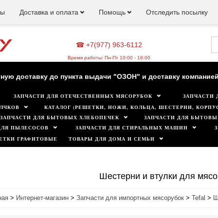
ны
Доставка и оплата
Помощь
Отследить посылку
☎ +7(977) 963-6112
зин работает для вас в обычном режиме. Все цены на сайте а
Время работы: Пн-Пт 10:00 - 16:00
ную доставку до пункта выдачи "ОЗОН" и доставку компанией
ЗАПЧАСТИ ДЛЯ ОТЕЧЕСТВЕННЫХ МЯСОРУБОК
ЗАПЧАСТИ 
Минимальная сумма заказа 500 руб.
ЛЧКОВ
КАТАЛОГ (РЕШЕТКИ, НОЖИ, КОЛЬЦА, ШЕСТЕРНИ, КОРПУС
ЗАПЧАСТИ ДЛЯ БЫТОВЫХ ХЛЕБОПЕЧЕК
ЗАПЧАСТИ ДЛЯ БЫТОВЫ
ДЛЯ ПЫЛЕСОСОВ
ЗАПЧАСТИ ДЛЯ СТИРАЛЬНЫХ МАШИН
ЕТКИ ГРАФИТОВЫЕ
ТОВАРЫ ДЛЯ ДОМА И СЕМЬИ
Шестерни и втулки для мясор
ная
>
Интернет-магазин
>
Запчасти для импортных мясорубок
>
Tefal
>
Ш