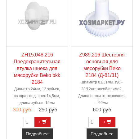
ZH15.048.216
Z989.216 Шестерня
Предохранительная
основная для
втулка шнека для
мясорубки Beko
мясорубки Beko bkk
2184 (Д-81/31)
2184
Диаметр 81/31мм, зуб -
Диаметр 24мм, 12 зубьев,
38/12шт, косой/прямой.
квадрат под шнек 14,5мм,
Длина ножки от основания
длина зубьев -15мм
- 60мм
300 руб
250 руб
600 руб
+
+
Подробнее
Подробнее