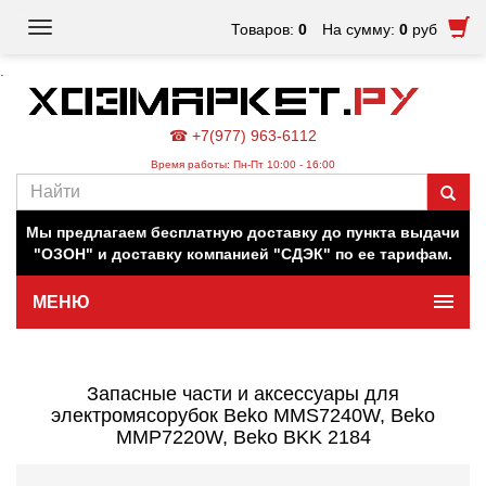
Toggle
Товаров:
0
На сумму:
0
руб
navigation
.
☎ +7(977) 963-6112
Время работы: Пн-Пт 10:00 - 16:00
Наш магазин работает для вас в обычном режиме. Все
цены на сайте актуальны.
Мы предлагаем бесплатную доставку до пункта выдачи
"ОЗОН" и доставку компанией "СДЭК" по ее тарифам.
МЕНЮ
Минимальная сумма заказа 500 руб.
Запасные части и аксессуары для
электромясорубок Beko MMS7240W, Beko
MMP7220W, Beko BKK 2184