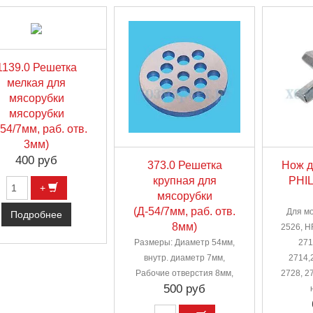
1139.0 Решетка
мелкая для
мясорубки
мясорубки
-54/7мм, раб. отв.
3мм)
400 руб
373.0 Решетка
Нож д
крупная для
PHIL
+
мясорубки
(Д-54/7мм, раб. отв.
Для мо
Подробнее
8мм)
2526, H
Размеры: Диаметр 54мм,
271
внутр. диаметр 7мм,
2714,
Рабочие отверстия 8мм,
2728, 2
500 руб