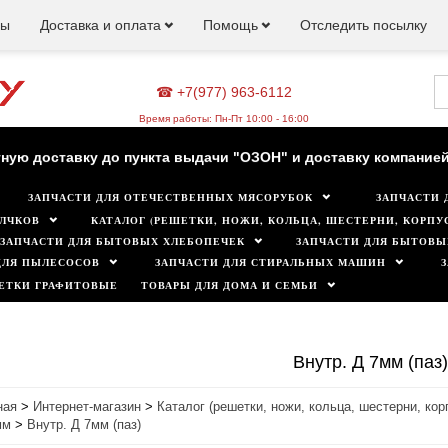
ны
Доставка и оплата
Помощь
Отследить посылку
☎ +7(977) 963-6112
зин работает для вас в обычном режиме. Все цены на сайте а
Время работы: Пн-Пт 10:00 - 16:00
ную доставку до пункта выдачи "ОЗОН" и доставку компанией
ЗАПЧАСТИ ДЛЯ ОТЕЧЕСТВЕННЫХ МЯСОРУБОК
ЗАПЧАСТИ 
Минимальная сумма заказа 500 руб.
ЛЧКОВ
КАТАЛОГ (РЕШЕТКИ, НОЖИ, КОЛЬЦА, ШЕСТЕРНИ, КОРПУС
ЗАПЧАСТИ ДЛЯ БЫТОВЫХ ХЛЕБОПЕЧЕК
ЗАПЧАСТИ ДЛЯ БЫТОВЫ
ДЛЯ ПЫЛЕСОСОВ
ЗАПЧАСТИ ДЛЯ СТИРАЛЬНЫХ МАШИН
ЕТКИ ГРАФИТОВЫЕ
ТОВАРЫ ДЛЯ ДОМА И СЕМЬИ
Внутр. Д 7мм (паз)
ная
>
Интернет-магазин
>
Каталог (решетки, ножи, кольца, шестерни, кор
мм
>
Внутр. Д 7мм (паз)