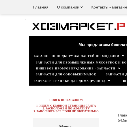
Главная
О компании
Контакты - магази
.
Наш мага
Мы предлагаем бесплат
КАТАЛОГ ПО ПОДБОРУ ЗАПЧАСТЕЙ ПО МОДЕЛЯМ
ЗАПЧАСТИ ДЛЯ ПРОМЫШЛЕННЫХ МЯСОРУБОК И ВО
ПИЩЕВОЕ ПРОМ/ОБОРУДОВАНИЕ - ЗАПЧАСТИ
ЗАПЧАСТИ ДЛЯ СОКОВЫЖИМАЛОК
ЗАПЧАСТИ 
ЗАПЧАСТИ ТЕХНИКИ ДЛЯ ДОМА (РАЗНОЕ)
Щ
ПОИСК ПО КАТАЛОГУ:
1. ИЩЕМ С ГЛАВНОЙ СТРАНИЦЫ САЙТА
2. РАСПОЛОЖЕН ПО АЛФАВИТУ
3. ЗАПОЛНЯТЬ ВСЕ ПОЛЯ НЕ ОБЯЗАТЕЛЬНО
Глав
54,5
Марка