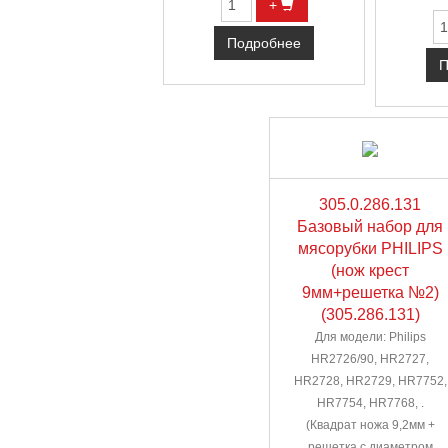
+
Подробнее
П
305.0.286.131
Базовый набор для
мясорубки PHILIPS
(нож крест
9мм+решетка №2)
(305.286.131)
Для модели: Philips
HR2726/90, HR2727,
HR2728, HR2729, HR7752,
HR7754, HR7768, .
(Квадрат ножа 9,2мм +
решетка с диаметром