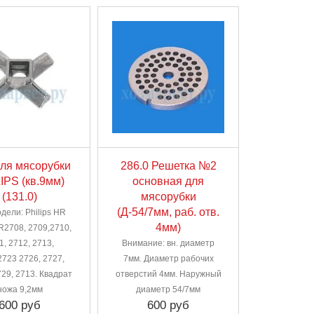
ля мясорубки
286.0 Решетка №2
IPS (кв.9мм)
основная для
(131.0)
мясорубки
(Д-54/7мм, раб. отв.
дели: Philips HR
4мм)
R2708, 2709,2710,
1, 2712, 2713,
Внимание: вн. диаметр
2723 2726, 2727,
7мм. Диаметр рабочих
729, 2713. Квадрат
отверстий 4мм. Наружный
ножа 9,2мм
диаметр 54/7мм
600 руб
600 руб