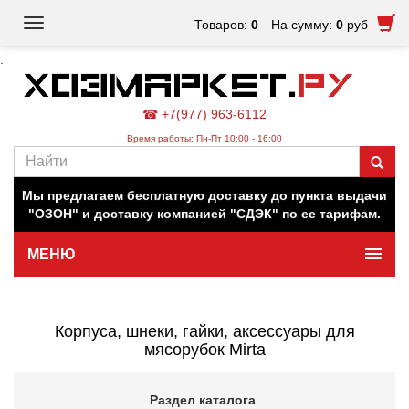
Toggle
Товаров:
0
На сумму:
0
руб
navigation
.
☎ +7(977) 963-6112
Время работы: Пн-Пт 10:00 - 16:00
Наш магазин работает для вас в обычном режиме. Все
цены на сайте актуальны.
Мы предлагаем бесплатную доставку до пункта выдачи
"ОЗОН" и доставку компанией "СДЭК" по ее тарифам.
МЕНЮ
Минимальная сумма заказа 500 руб.
Корпуса, шнеки, гайки, аксессуары для
мясорубок Mirta
Раздел каталога