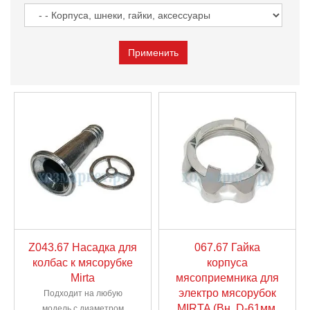
Z043.67 Насадка для
067.67 Гайка
колбас к мясорубке
корпуса
Mirta
мясоприемника для
электро мясорубок
Подходит на любую
MIRTA (Вн. D-61мм,
модель с диаметром