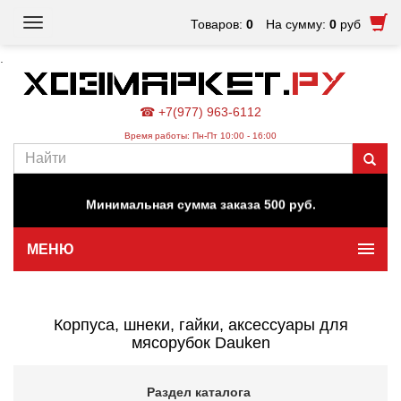
Toggle
Товаров:
0
На сумму:
0
руб
navigation
.
Наш магазин работает для вас в обычном режиме. Все
цены на сайте актуальны.
☎ +7(977) 963-6112
Время работы: Пн-Пт 10:00 - 16:00
Мы предлагаем бесплатную доставку до пункта выдачи
"ОЗОН" и доставку компанией "СДЭК" по ее тарифам.
Минимальная сумма заказа 500 руб.
МЕНЮ
Корпуса, шнеки, гайки, аксессуары для
мясорубок Dauken
Раздел каталога