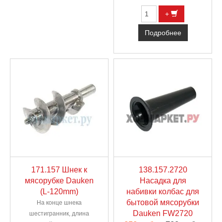
+
Подробнее
171.157 Шнек к
138.157.2720
мясорубке Dauken
Насадка для
(L-120mm)
набивки колбас для
бытовой мясорубки
На конце шнека
Dauken FW2720
шестигранник, длина