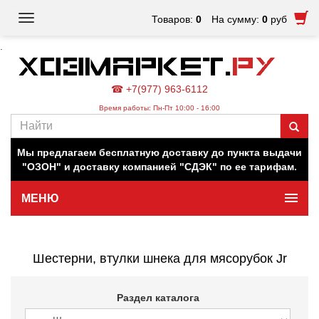
Toggle
Товаров:
0
На сумму:
0
руб
navigation
.
☎ +7(977) 963-6112
Время работы: Пн-Пт 10:00 - 16:00
Наш магазин работает для вас в обычном режиме. Все
цены на сайте актуальны.
Мы предлагаем бесплатную доставку до пункта выдачи
"ОЗОН" и доставку компанией "СДЭК" по ее тарифам.
МЕНЮ
Минимальная сумма заказа 500 руб.
Шестерни, втулки шнека для мясорубок Jr
Раздел каталога