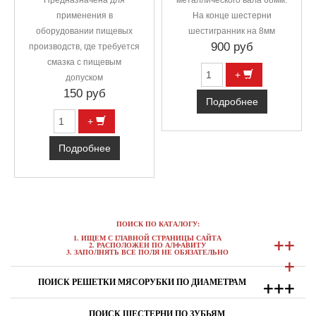
Предназначена для
металлического вала 68мм.
применения в
На конце шестерни
оборудовании пищевых
шестигранник на 8мм
900 руб
производств, где требуется
смазка с пищевым
+
допуском
150 руб
Подробнее
+
Подробнее
ПОИСК ПО КАТАЛОГУ:
+
+
1. ИЩЕМ С ГЛАВНОЙ СТРАНИЦЫ САЙТА
2. РАСПОЛОЖЕН ПО АЛФАВИТУ
3. ЗАПОЛНЯТЬ ВСЕ ПОЛЯ НЕ ОБЯЗАТЕЛЬНО
+
+
+
+
ПОИСК РЕШЕТКИ МЯСОРУБКИ ПО ДИАМЕТРАМ
ПОИСК ШЕСТЕРНИ ПО ЗУБЬЯМ