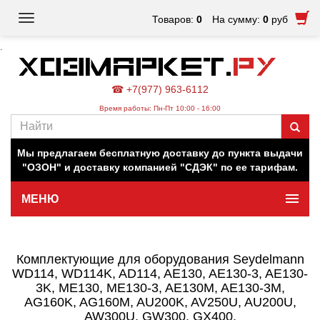
Toggle
Товаров:
0
На сумму:
0
руб
navigation
.
☎ +7(977) 963-6112
Время работы: Пн-Пт 10:00 - 16:00
Наш магазин работает для вас в обычном режиме. Все
цены на сайте актуальны.
Мы предлагаем бесплатную доставку до пункта выдачи
"ОЗОН" и доставку компанией "СДЭК" по ее тарифам.
МЕНЮ
Минимальная сумма заказа 500 руб.
Комплектующие для оборудования Seydelmann
WD114, WD114K, AD114, AE130, AE130-3, AE130-
3K, ME130, ME130-3, AE130M, AE130-3M,
AG160K, AG160M, AU200K, AV250U, AU200U,
AW300U, GW300, GX400,