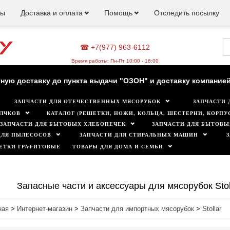
ны
Доставка и оплата
Помощь
Отследить посылку
☎ +7(977) 963-6112
зин работает для вас в обычном режиме. Все цены на сайте а
Время работы: Пн-Пт 10:00 - 16:00
ную доставку до пункта выдачи "ОЗОН" и доставку компанией
ЗАПЧАСТИ ДЛЯ ОТЕЧЕСТВЕННЫХ МЯСОРУБОК
ЗАПЧАСТИ 
Минимальная сумма заказа 500 руб.
ЛЧКОВ
КАТАЛОГ (РЕШЕТКИ, НОЖИ, КОЛЬЦА, ШЕСТЕРНИ, КОРПУС
ЗАПЧАСТИ ДЛЯ БЫТОВЫХ ХЛЕБОПЕЧЕК
ЗАПЧАСТИ ДЛЯ БЫТОВЫ
ДЛЯ ПЫЛЕСОСОВ
ЗАПЧАСТИ ДЛЯ СТИРАЛЬНЫХ МАШИН
ЕТКИ ГРАФИТОВЫЕ
ТОВАРЫ ДЛЯ ДОМА И СЕМЬИ
Запасные части и аксессуары для мясорубок St
ная
>
Интернет-магазин
>
Запчасти для импортных мясорубок
>
Stollar