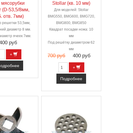
 мясорубки
Stollar (кв. 10 мм)
r (D-53,5/8мм,
Для моделей: Stollar
. отв. 7мм)
BMG550, BMG600, BMG720,
 решетки 53,5мм,
BMG800, BMG850
ний диаметр 8 мм.
Квадрат посадки ножа: 10
иаметр ячеек 7мм.
мм
400 руб
Под решётку диаметром 62
мм
+
700 руб
400 руб
одробнее
+
Подробнее