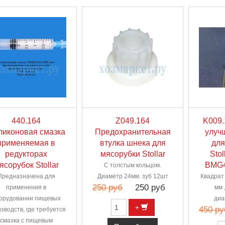
440.164
Z049.164
K009.
ликоновая смазка
Предохранительная
улуч
применяемая в
втулка шнека для
для
редукторах
мясорубки Stollar
Sto
ясорубок Stollar
BMG4
С толстым кольцом.
Предназначена для
Диаметр 24мм. зуб 12шт
Квадрат
250 руб
250 руб
применения в
мм 
орудовании пищевых
диа
+
450 ру
зводств, где требуется
смазка с пищевым