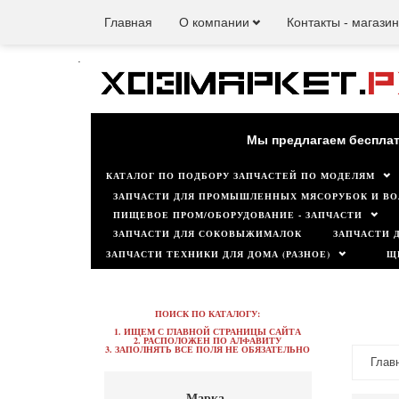
Главная
О компании
Контакты - магази
.
Наш мага
Мы предлагаем бесплат
КАТАЛОГ ПО ПОДБОРУ ЗАПЧАСТЕЙ ПО МОДЕЛЯМ
ЗАПЧАСТИ ДЛЯ ПРОМЫШЛЕННЫХ МЯСОРУБОК И ВО
ПИЩЕВОЕ ПРОМ/ОБОРУДОВАНИЕ - ЗАПЧАСТИ
ЗАПЧАСТИ ДЛЯ СОКОВЫЖИМАЛОК
ЗАПЧАСТИ 
ЗАПЧАСТИ ТЕХНИКИ ДЛЯ ДОМА (РАЗНОЕ)
Щ
ПОИСК ПО КАТАЛОГУ:
1. ИЩЕМ С ГЛАВНОЙ СТРАНИЦЫ САЙТА
2. РАСПОЛОЖЕН ПО АЛФАВИТУ
3. ЗАПОЛНЯТЬ ВСЕ ПОЛЯ НЕ ОБЯЗАТЕЛЬНО
Глав
Марка