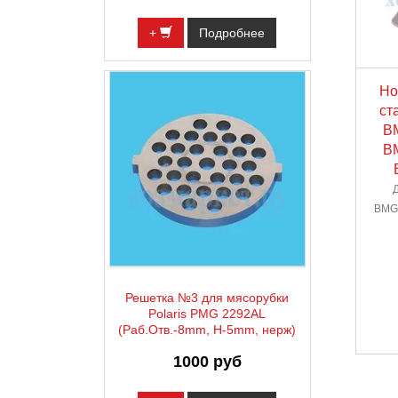
+
Подробнее
Но
ст
B
B
BMG
Решетка №3 для мясорубки
Polaris PMG 2292AL
(Раб.Отв.-8mm, H-5mm, нерж)
1000 руб