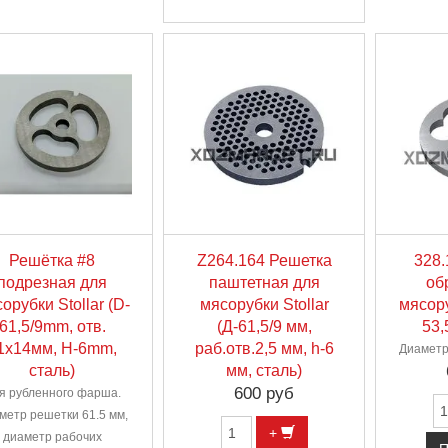
Решётка #8
Z264.164 Решетка
328.
подрезная для
паштетная для
об
орубки Stollar (D-
мясорубки Stollar
мясору
61,5/9mm, отв.
(Д-61,5/9 мм,
53,
1х14мм, H-6mm,
раб.отв.2,5 мм, h-6
Диаметр
сталь)
мм, сталь)
600 руб
я рубленного фарша.
метр решетки 61.5 мм,
+
диаметр рабочих