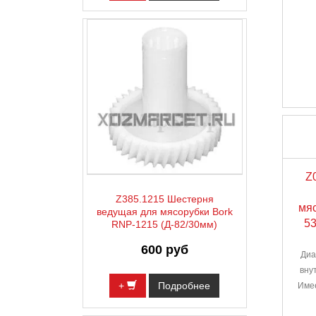
Z
Z385.1215 Шестерня
мяс
ведущая для мясорубки Bork
53
RNP-1215 (Д-82/30мм)
600 руб
Диа
вну
+
Подробнее
Имее