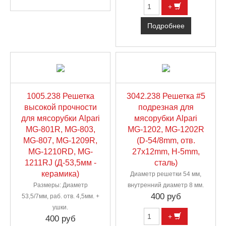
+
Подробнее
1005.238 Решетка
3042.238 Решетка #5
высокой прочности
подрезная для
для мясорубки Alpari
мясорубки Alpari
MG-801R, MG-803,
MG-1202, MG-1202R
MG-807, MG-1209R,
(D-54/8mm, отв.
MG-1210RD, MG-
27х12mm, H-5mm,
1211RJ (Д-53,5мм -
сталь)
керамика)
Диаметр решетки 54 мм,
Размеры: Диаметр
внутренний диаметр 8 мм.
400 руб
53,5/7мм, раб. отв. 4,5мм. +
ушки.
+
400 руб