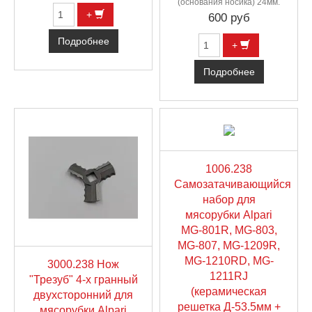
(основания носика) 24мм.
+
600 руб
Подробнее
+
Подробнее
1006.238
Самозатачивающийся
набор для
мясорубки Alpari
MG-801R, MG-803,
MG-807, MG-1209R,
MG-1210RD, MG-
3000.238 Нож
1211RJ
"Трезуб" 4-х гранный
(керамическая
двухсторонний для
решетка Д-53.5мм +
мясорубки Alpari