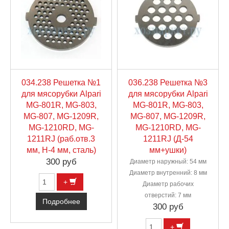
034.238 Решетка №1
036.238 Решетка №3
для мясорубки Alpari
для мясорубки Alpari
MG-801R, MG-803,
MG-801R, MG-803,
MG-807, MG-1209R,
MG-807, MG-1209R,
MG-1210RD, MG-
MG-1210RD, MG-
1211RJ (раб.отв.3
1211RJ (Д-54
мм, H-4 мм, сталь)
мм+ушки)
300 руб
Диаметр наружный: 54 мм
Диаметр внутренний: 8 мм
+
Диаметр рабочих
отверстий: 7 мм
Подробнее
300 руб
+