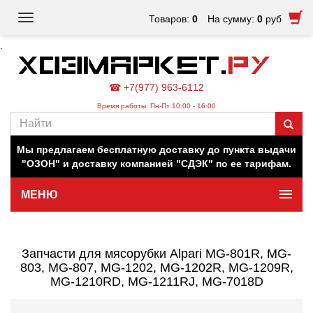
Toggle
Товаров:
0
На сумму:
0
руб
navigation
.
☎ +7(977) 963-6112
Время работы: Пн-Пт 10:00 - 16:00
Наш магазин работает для вас в обычном режиме. Все
цены на сайте актуальны.
Мы предлагаем бесплатную доставку до пункта выдачи
"ОЗОН" и доставку компанией "СДЭК" по ее тарифам.
МЕНЮ
Минимальная сумма заказа 500 руб.
Запчасти для мясорубки Alpari MG-801R, MG-
803, MG-807, MG-1202, MG-1202R, MG-1209R,
MG-1210RD, MG-1211RJ, MG-7018D