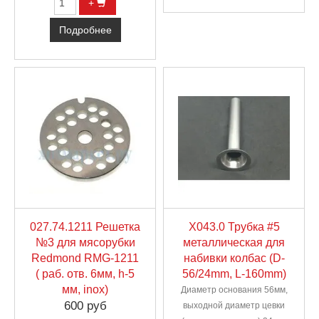
+
Подробнее
027.74.1211 Решетка
X043.0 Трубка #5
№3 для мясорубки
металлическая для
Redmond RMG-1211
набивки колбас (D-
( раб. отв. 6мм, h-5
56/24mm, L-160mm)
мм, inox)
Диаметр основания 56мм,
600 руб
выходной диаметр цевки