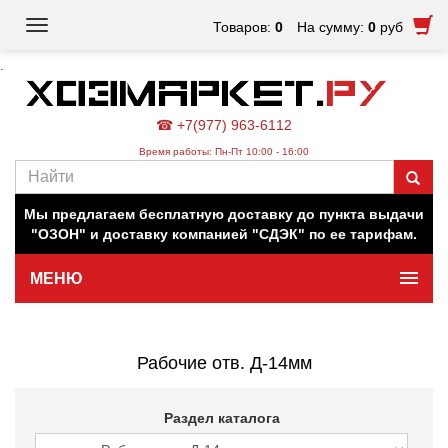
Toggle
Товаров:
0
На сумму:
0
руб
navigation
.
☎ +7(977) 963-6112
Время работы: Пн-Пт 10:00 - 16:00
Наш магазин работает для вас в обычном режиме. Все
цены на сайте актуальны.
Мы предлагаем бесплатную доставку до пункта выдачи
"ОЗОН" и доставку компанией "СДЭК" по ее тарифам.
МЕНЮ
Минимальная сумма заказа 500 руб.
Рабочие отв. Д-14мм
Раздел каталога