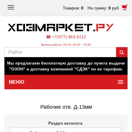
Toggle
Товаров:
0
На сумму:
0
руб
navigation
.
☎ +7(977) 963-6112
Время работы: Пн-Пт 10:00 - 16:00
Наш магазин работает для вас в обычном режиме. Все
цены на сайте актуальны.
Мы предлагаем бесплатную доставку до пункта выдачи
"ОЗОН" и доставку компанией "СДЭК" по ее тарифам.
МЕНЮ
Минимальная сумма заказа 500 руб.
Рабочие отв. Д-13мм
Раздел каталога