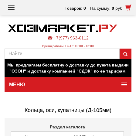
Toggle
Товаров:
0
На сумму:
0
руб
navigation
.
☎ +7(977) 963-6112
Время работы: Пн-Пт 10:00 - 16:00
Наш магазин работает для вас в обычном режиме. Все
цены на сайте актуальны.
Мы предлагаем бесплатную доставку до пункта выдачи
"ОЗОН" и доставку компанией "СДЭК" по ее тарифам.
МЕНЮ
Минимальная сумма заказа 500 руб.
Кольца, оси, купатницы (Д-105мм)
Раздел каталога