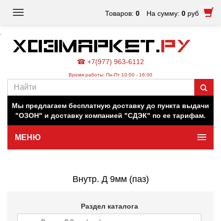
Toggle
Товаров:
0
На сумму:
0
руб
navigation
.
☎ +7(977) 963-6112
Время работы: Пн-Пт 10:00 - 16:00
Наш магазин работает для вас в обычном режиме. Все
цены на сайте актуальны.
Мы предлагаем бесплатную доставку до пункта выдачи
"ОЗОН" и доставку компанией "СДЭК" по ее тарифам.
МЕНЮ
Минимальная сумма заказа 500 руб.
Внутр. Д 9мм (паз)
Раздел каталога